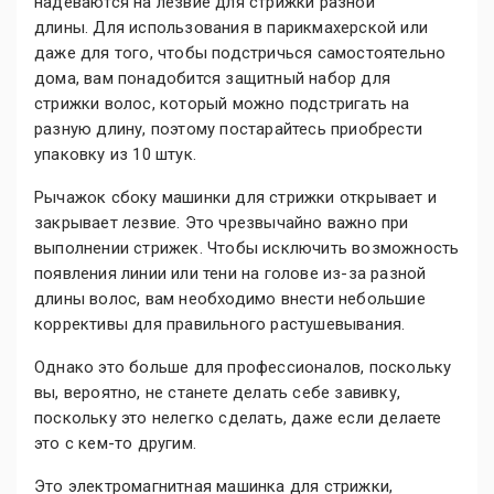
надеваются на лезвие для стрижки разной
длины. Для использования в парикмахерской или
даже для того, чтобы подстричься самостоятельно
дома, вам понадобится защитный набор для
стрижки волос, который можно подстригать на
разную длину, поэтому постарайтесь приобрести
упаковку из 10 штук.
Рычажок сбоку машинки для стрижки открывает и
закрывает лезвие. Это чрезвычайно важно при
выполнении стрижек. Чтобы исключить возможность
появления линии или тени на голове из-за разной
длины волос, вам необходимо внести небольшие
коррективы для правильного растушевывания.
Однако это больше для профессионалов, поскольку
вы, вероятно, не станете делать себе завивку,
поскольку это нелегко сделать, даже если делаете
это с кем-то другим.
Это электромагнитная машинка для стрижки,