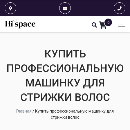
0
КУПИТЬ
ПРОФЕССИОНАЛЬНУЮ
МАШИНКУ ДЛЯ
СТРИЖКИ ВОЛОС
Главная
/
Купить профессиональную машинку для
стрижки волос