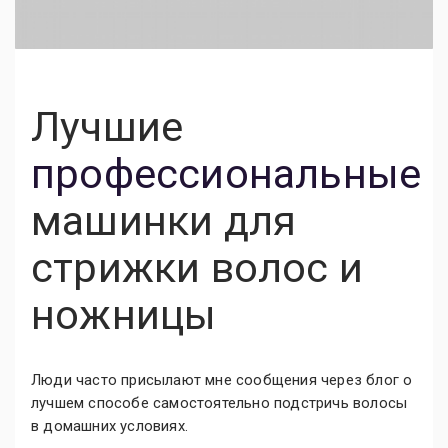
Лучшие
профессиональные
машинки для
стрижки волос и
ножницы
Люди часто присылают мне сообщения через блог о
лучшем способе самостоятельно подстричь волосы
в домашних условиях.