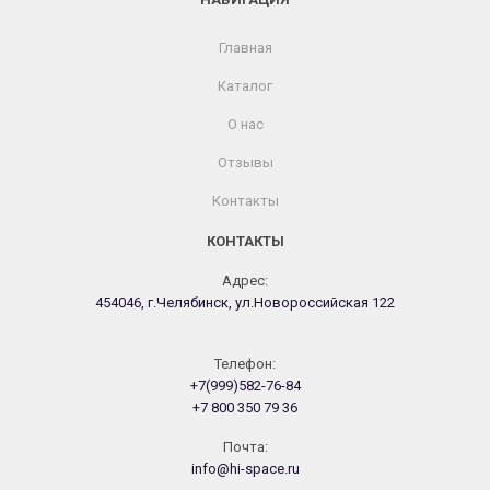
Главная
Каталог
О нас
Отзывы
Контакты
КОНТАКТЫ
Адрес:
454046, г.Челябинск, ул.Новороссийская 122
Телефон:
+7(999)582-76-84
+7 800 350 79 36
Почта:
info@hi-space.ru