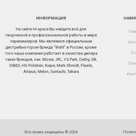
ИНФОРМАЦИЯ
НАВИ
На сайте Hi-space Вы найдете всё для
Гла
творческой и профессиональной работы в мире
парикмахеров. Мы являемся официальным
Кат
дистрибьютором бренда “Wahl” в России, кроме
О 
того наша компания работает в качестве дилера
таких брендов, как: Moser, JRL, Y.S.Park, Derby, GB,
Отз
DiBiDi, HG Polishen, Kiepe, Mark Shmidt, Flawle,
Artaius, Melon, Suntachi, Takara
Конт
Все права защищены © 2026
Полит