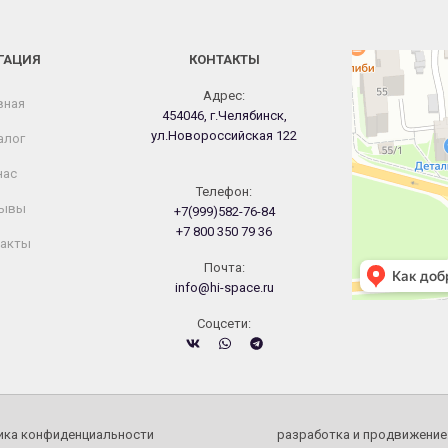
ГАЦИЯ
КОНТАКТЫ
Челябинск
Новороссийская
Адрес:
вная
454046, г.Челябинск,
ул.Новороссийская 122
алог
нас
Телефон:
ывы
+7(999)582-76-84
+7 800 350 79 36
акты
Почта:
info@hi-space.ru
Cоцсети:
ика конфиденциальности
разработка и продвижение