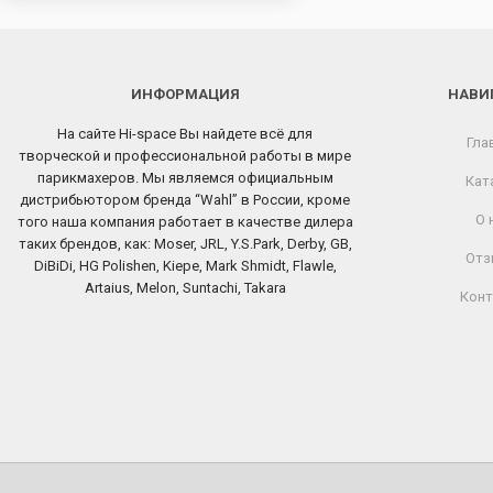
ИНФОРМАЦИЯ
НАВИ
На сайте Hi-space Вы найдете всё для
Гла
творческой и профессиональной работы в мире
парикмахеров. Мы являемся официальным
Кат
дистрибьютором бренда “Wahl” в России, кроме
О 
того наша компания работает в качестве дилера
таких брендов, как: Moser, JRL, Y.S.Park, Derby, GB,
Отз
DiBiDi, HG Polishen, Kiepe, Mark Shmidt, Flawle,
Artaius, Melon, Suntachi, Takara
Конт