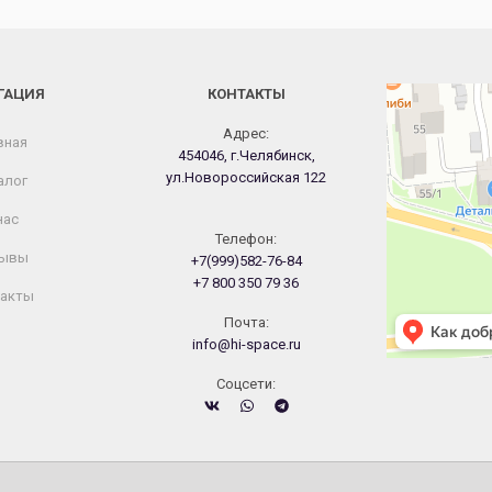
ГАЦИЯ
КОНТАКТЫ
Челябинск
Новороссийская
Адрес:
вная
454046, г.Челябинск,
ул.Новороссийская 122
алог
нас
Телефон:
ывы
+7(999)582-76-84
+7 800 350 79 36
акты
Почта:
info@hi-space.ru
Cоцсети: