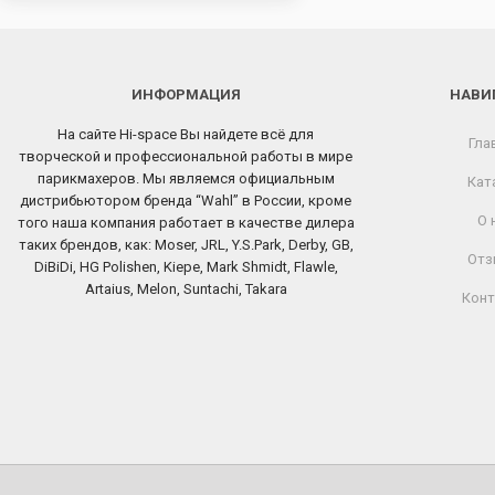
ИНФОРМАЦИЯ
НАВИ
На сайте Hi-space Вы найдете всё для
Гла
творческой и профессиональной работы в мире
парикмахеров. Мы являемся официальным
Кат
дистрибьютором бренда “Wahl” в России, кроме
О 
того наша компания работает в качестве дилера
таких брендов, как: Moser, JRL, Y.S.Park, Derby, GB,
Отз
DiBiDi, HG Polishen, Kiepe, Mark Shmidt, Flawle,
Artaius, Melon, Suntachi, Takara
Конт