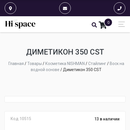
0
ДИМЕТИКОН 350 CST
Главная
/
Товары
/
Косметика NISHMAN
/
Стайлинг
/
Воск на
водной основе
/
Диметикон 350 CST
Код 10515
13 в наличии