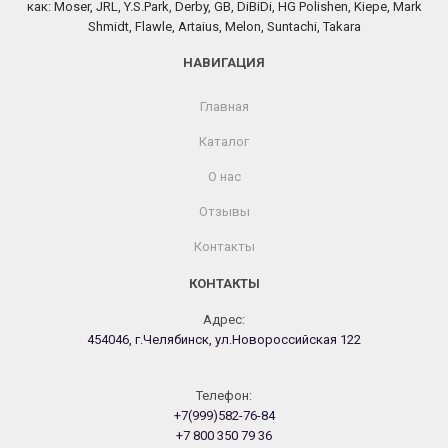
как: Moser, JRL, Y.S.Park, Derby, GB, DiBiDi, HG Polishen, Kiepe, Mark
Shmidt, Flawle, Artaius, Melon, Suntachi, Takara
НАВИГАЦИЯ
Главная
Каталог
О нас
Отзывы
Контакты
КОНТАКТЫ
Адрес:
454046, г.Челябинск, ул.Новороссийская 122
Телефон:
+7(999)582-76-84
+7 800 350 79 36