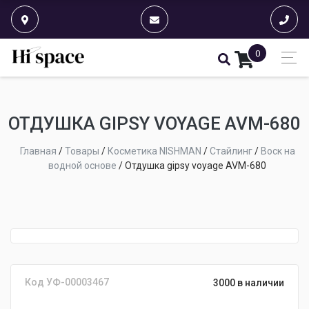
0
ОТДУШКА GIPSY VOYAGE AVM-680
Главная
/
Товары
/
Косметика NISHMAN
/
Стайлинг
/
Воск на
водной основе
/
Отдушка gipsy voyage AVM-680
Код УФ-00003467
3000 в наличии