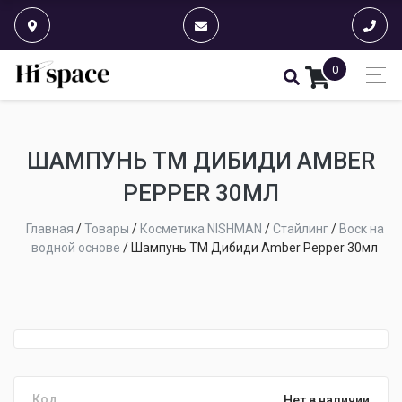
0
ШАМПУНЬ ТМ ДИБИДИ AMBER
PEPPER 30МЛ
Главная
/
Товары
/
Косметика NISHMAN
/
Стайлинг
/
Воск на
водной основе
/
Шампунь ТМ Дибиди Amber Pepper 30мл
Код
Нет в наличии