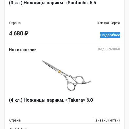
(3 кл.) Ножницы парикм. «Santachi» 5.5
Страна
Южная Корея
4 680
₽
Подробнее
Нет в наличии
Код GP63060
(4 кл.) Ножницы парикм. «Takara» 6.0
Страна
Тайвань (китай)