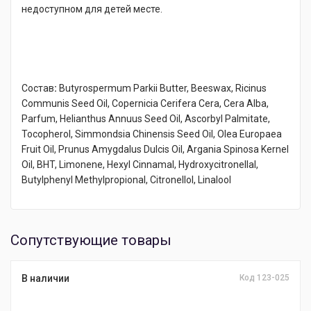
недоступном для детей месте.
Состав
:
Butyrospermum Parkii Butter, Beeswax, Ricinus
Communis Seed Oil, Copernicia Cerifera Cera, Cera Alba,
Parfum, Helianthus Annuus Seed Oil, Ascorbyl Palmitate,
Tocopherol, Simmondsia Chinensis Seed Oil, Olea Europaea
Fruit Oil, Prunus Amygdalus Dulcis Oil, Argania Spinosa Kernel
Oil, BHT, Limonene, Hexyl Cinnamal, Hydroxycitronellal,
Butylphenyl Methylpropional, Citronellol, Linalool
Сопутствующие товары
В наличии
Код 123-025