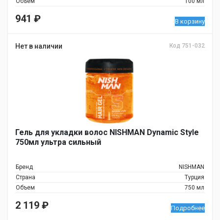
Объём
100 мл
941
₽
В корзину
Нет в наличии
Код 751-032
Гель для укладки волос NISHMAN Dynamic Style
750мл ультра сильный
Бренд
NISHMAN
Страна
Турция
Объем
750 мл
2 119
₽
Подробнее