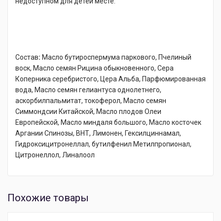
недоступном для детей месте.
Состав
:
Масло бутироспермума паркового, Пчелиный
воск, Масло семян Рицина обыкновенного, Сера
Коперника серебристого, Цера Альба, Парфюмированная
вода, Масло семян гелиантуса однолетнего,
аскорбилпальмитат, токоферол, Масло семян
Симмондсии Китайской, Масло плодов Олеи
Европейской, Масло миндаля большого, Масло косточек
Аргании Спинозы, ВНТ, Лимонен, Гексилциннамал,
Гидроксицитронеллал, бутилфенил Метилпропионал,
Цитронеллол, Линалоол
Похожие товары