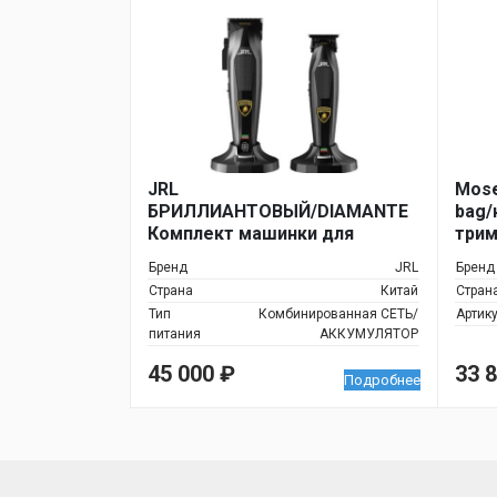
JRL
Moser
БРИЛЛИАНТОВЫЙ/DIAMANTE
bag/
Комплект машинки для
трим
стрижки 2025C и триммера
Бренд
JRL
Бренд
2025T, черный
Страна
Китай
Стран
Тип
Комбинированная СЕТЬ/
Артик
питания
АККУМУЛЯТОР
45 000
₽
33 
Подробнее