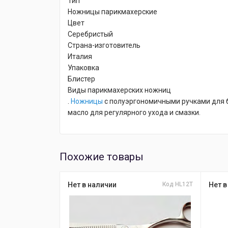
Тип
Ножницы парикмахерские
Цвет
Серебристый
Страна-изготовитель
Италия
Упаковка
Блистер
Виды парикмахерских ножниц
.
Ножницы
с полуэргономичными ручками для б
масло для регулярного ухода и смазки.
Похожие товары
Нет в наличии
Код HL12T
Нет в