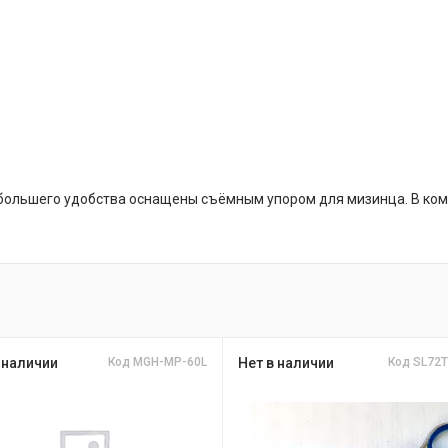
ольшего удобства оснащены съёмным упором для мизинца. В комп
 наличии
Код MGH-MP-60L
Нет в наличии
Код SL72T