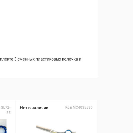
лекте 3 сменных пластиковых колечка и
 SL72-
Нет в наличии
Код МС4035530
55