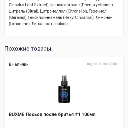
Globulus Leaf Extract), Феноксиэтанол (Phenoxyethanol),
Цитраль (Citral), Цитронеллол (Citronellol), Гераниол
(Geraniol), Гексилциннамаль (Hexyl Cinnamal), Лимонен
(Limonene), Линалоол (Linalool).
Похожие товары
В наличии
Код BUX100LOT001
BUXME Лосьон после бритья #1 100мл