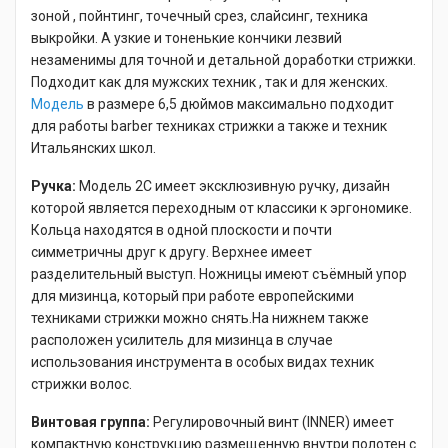
зоной , пойнтинг, точечный срез, слайсинг, техника
выкройки. А узкие и тоненькие кончики лезвий
незаменимы для точной и детальной доработки стрижки.
Подходит как для мужских техник , так и для женских.
Модель
в размере 6,5 дюймов максимально подходит
для работы barber техниках стрижки а также и техник
Итальянских школ.
Ручка:
Модель 2С имеет эксклюзивную ручку, дизайн
которой является переходным от классики к эргономике.
Кольца находятся в одной плоскости и почти
симметричны друг к другу. Верхнее имеет
разделительный выступ. Ножницы имеют съёмный упор
для мизинца, который при работе европейскими
техниками стрижки можно снять.На нижнем также
расположен усилитель для мизинца в случае
использования инструмента в особых видах техник
стрижки волос.
Винтовая группа:
Регулировочный винт (INNER) имеет
компактную конструкцию размещенную внутри полотен с