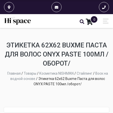
0
ЭТИКЕТКА 62Х62 BUXME ПАСТА
ДЛЯ ВОЛОС ONYX PASTE 100МЛ /
ОБОРОТ/
Главная
/
Товары
/
Косметика NISHMAN
/
Стайлинг
/
Воск на
водной основе
/
Этикетка 62х62 Buxme Паста для волос
ONYX PASTE 100мл /оборот/