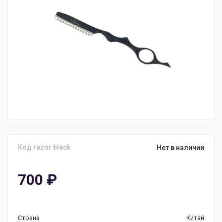
Код razor black
Нет в наличии
700
₽
Страна
Китай