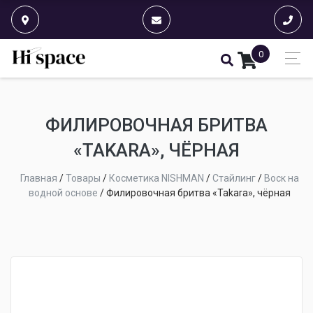
0
ФИЛИРОВОЧНАЯ БРИТВА
«TAKARA», ЧЁРНАЯ
Главная
/
Товары
/
Косметика NISHMAN
/
Стайлинг
/
Воск на
водной основе
/
Филировочная бритва «Takara», чёрная