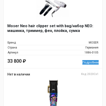
Moser Neo hair clipper set with bag/набор NEO:
машинка, триммер, фен, плойка, сумка
Бренд
MOSER
Страна
Германия
Артикул
1886-0105
33 800
₽
Подробнее
Нет в наличии
Код 2020Cx1