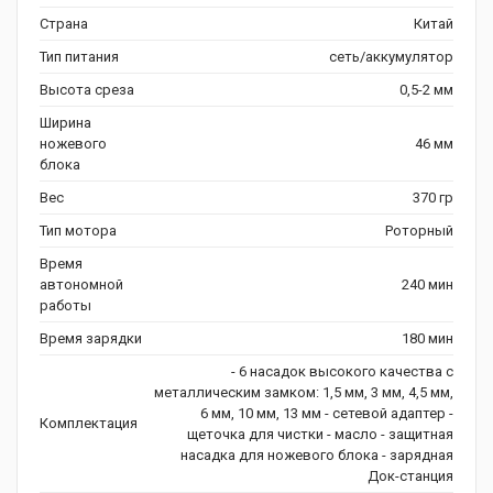
Страна
Китай
Тип питания
сеть/аккумулятор
Высота среза
0,5-2 мм
Ширина
ножевого
46 мм
блока
Вес
370 гр
Тип мотора
Роторный
Время
автономной
240 мин
работы
Время зарядки
180 мин
- 6 насадок высокого качества с
металлическим замком: 1,5 мм, 3 мм, 4,5 мм,
6 мм, 10 мм, 13 мм - сетевой адаптер -
Комплектация
щеточка для чистки - масло - защитная
насадка для ножевого блока - зарядная
Док-станция