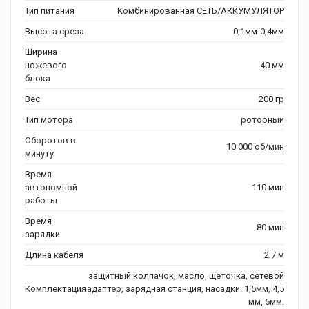
Тип питания
Комбинированная СЕТЬ/АККУМУЛЯТОР
Высота среза
0,1мм-0,4мм
Ширина
ножевого
40 мм
блока
Вес
200 гр
Тип мотора
роторный
Оборотов в
10 000 об/мин
минуту
Время
автономной
110 мин
работы
Время
80 мин
зарядки
Длина кабеля
2,7 м
защитный колпачок, масло, щеточка, сетевой
Комплектация
адаптер, зарядная станция, насадки: 1,5мм, 4,5
мм, 6мм.