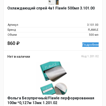
Охлаждающий спрей 4в1 Flawle 500мл 3.101.00
Артикул
3.101.00
Бренд
FLAWLE
Объем
500 мл
860
₽
Подробнее
Нет в наличии
Код 1.201.02
Фольга Безупречный/Flawle перфорированная
100м *0,127м 13мк 1.201.02