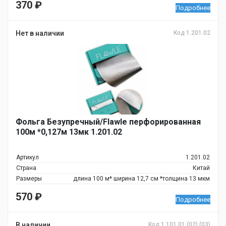
370
₽
Подробнее
Нет в наличии
Код 1.201.02
Фольга Безупречный/Flawle перфорированная
100м *0,127м 13мк 1.201.02
Артикул
1.201.02
Страна
Китай
Размеры
длина 100 м* ширина 12,7 см *толщина 13 мкм
570
₽
Подробнее
В наличии
Код 1.101.01 (02) (03)