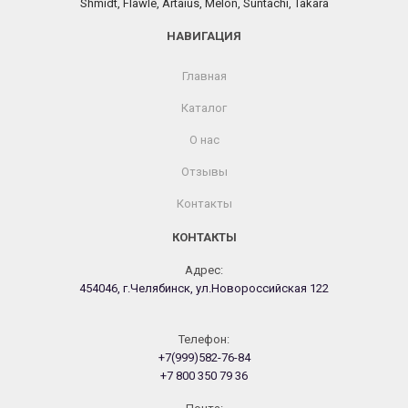
Shmidt, Flawle, Artaius, Melon, Suntachi, Takara
НАВИГАЦИЯ
Главная
Каталог
О нас
Отзывы
Контакты
КОНТАКТЫ
Адрес:
454046, г.Челябинск, ул.Новороссийская 122
Телефон:
+7(999)582-76-84
+7 800 350 79 36