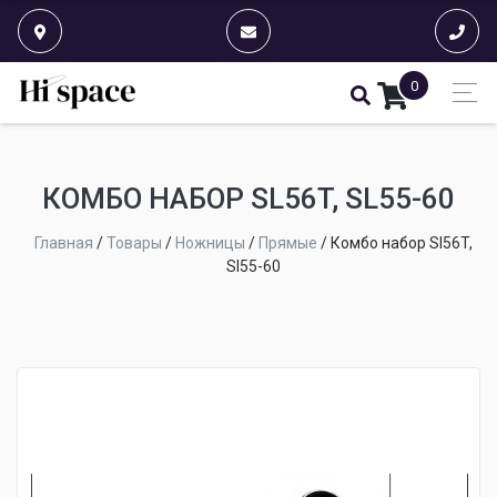
0
КОМБО НАБОР SL56T, SL55-60
Главная
/
Товары
/
Ножницы
/
Прямые
/
Комбо набор Sl56T,
Sl55-60