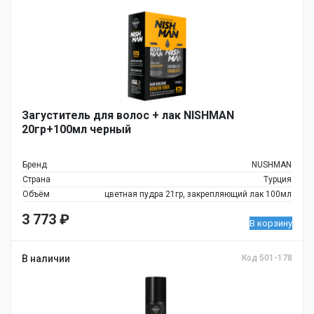
Загуститель для волос + лак NISHMAN
20гр+100мл черный
Бренд
NUSHMAN
Страна
Турция
Объём
цветная пудра 21гр, закрепляющий лак 100мл
3 773
₽
В корзину
В наличии
Код 501-178