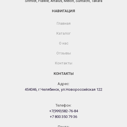
Shmidt, Flawle, Artaius, Melon, Suntachi, Takara
НАВИГАЦИЯ
Главная
Каталог
О нас
Отзывы
Контакты
КОНТАКТЫ
Адрес:
454046, г.Челябинск, ул.Новороссийская 122
Телефон:
+7(999)582-76-84
+7 800 350 79 36
Почта: