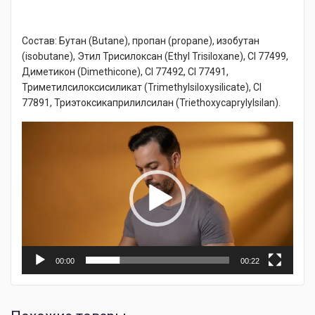
Состав: Бутан (Butane), пропан (propane), изобутан
(isobutane), Этил Трисилоксан (Ethyl Trisiloxane), CI 77499,
Диметикон (Dimethicone), CI 77492, CI 77491,
Триметилсилоксисиликат (Trimethylsiloxysilicate), CI
77891, Триэтоксикаприлилсилан (Triethoxycaprylylsilan).
Видеоплеер
00:00
00:22