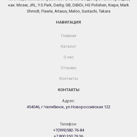
как: Moser, JRL, Y.S.Park, Derby, GB, DiBiDi, HG Polishen, Kiepe, Mark
Shmidt, Flawle, Artaius, Melon, Suntachi, Takara
НАВИГАЦИЯ
Главная
Каталог
О нас
Отзывы
Контакты
КОНТАКТЫ
Адрес:
454046, г.Челябинск, ул.Новороссийская 122
Телефон:
+7(999)582-76-84
+7 800 350 79 36