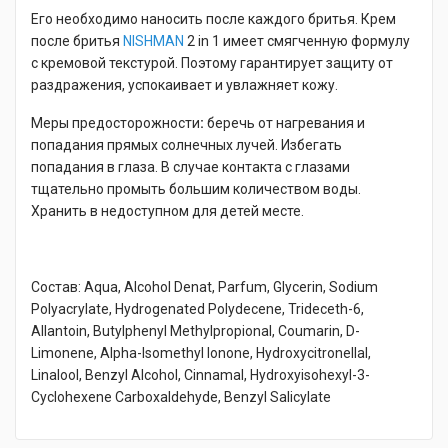
Его необходимо наносить после каждого бритья. Крем
после бритья
NISHMAN
2 in 1 имеет смягченную формулу
с кремовой текстурой. Поэтому гарантирует защиту от
раздражения, успокаивает и увлажняет кожу.
Меры предосторожности
:
беречь от нагревания и
попадания прямых солнечных лучей. Избегать
попадания в глаза. В случае контакта с глазами
тщательно промыть большим количеством воды.
Хранить в недоступном для детей месте.
Состав: Aqua, Alcohol Denat, Parfum, Glycerin, Sodium
Polyacrylate, Hydrogenated Polydecene, Trideceth-6,
Allantoin, Butylphenyl Methylpropional, Coumarin, D-
Limonene, Alpha-Isomethyl Ionone, Hydroxycitronellal,
Linalool, Benzyl Alcohol, Cinnamal, Hydroxyisohexyl-3-
Cyclohexene Carboxaldehyde, Benzyl Salicylate