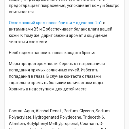
предотвращает покраснения, успокаивает кожу и быстро
впитывается.
Освежающий крем после бритья + одеколон 2в1
с
витаминами B5 и E обеспечивает баланс влаги вашей
кожи. К тому же дарит свежий аромат и ощущение
чистоты и свежести.
Необходимо наносить после каждого бритья.
Меры предосторожности: беречь от нагревания и
попадания прямых солнечных лучей. Избегать
попадания в глаза. В случае контакта с глазами
тщательно промыть большим количеством воды.
Хранить в недоступном для детей месте.
Состав: Aqua, Alcohol Denat., Parfum, Glycerin, Sodium
Polyacrylate, Hydrogenated Polydecene, Trideceth-6,
Allantoin, Butylphenyl Methylpropional, Coumarin, D-