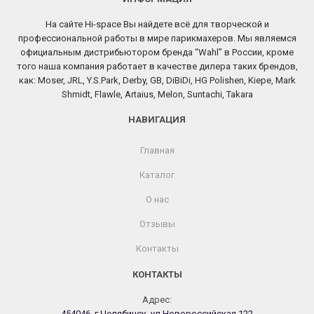
На сайте Hi-space Вы найдете всё для творческой и
профессиональной работы в мире парикмахеров. Мы являемся
официальным дистрибьютором бренда “Wahl” в России, кроме
того наша компания работает в качестве дилера таких брендов,
как: Moser, JRL, Y.S.Park, Derby, GB, DiBiDi, HG Polishen, Kiepe, Mark
Shmidt, Flawle, Artaius, Melon, Suntachi, Takara
НАВИГАЦИЯ
Главная
Каталог
О нас
Отзывы
Контакты
КОНТАКТЫ
Адрес:
454046, г.Челябинск, ул.Новороссийская 122