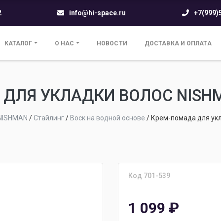
2
info@hi-space.ru
+7(999)
КАТАЛОГ
О НАС
НОВОСТИ
ДОСТАВКА И ОПЛАТА
ДЛЯ УКЛАДКИ ВОЛОС NISH
NISHMAN
/
Стайлинг
/
Воск на водной основе
/
Крем-помада для ук
Код 701-539
1 099
₽