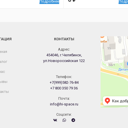
Подробнее
Подр
ГАЦИЯ
КОНТАКТЫ
Челябинск
Новороссийская
Адрес:
вная
454046, г.Челябинск,
ул.Новороссийская 122
алог
нас
Телефон:
ывы
+7(999)582-76-84
+7 800 350 79 36
акты
Почта:
info@hi-space.ru
Cоцсети: