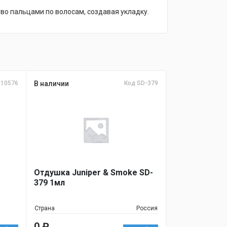
во пальцами по волосам, создавая укладку.
 10576
В наличии
Код SD-379
Отдушка Juniper & Smoke SD-
379 1мл
Страна
Россия
0
₽