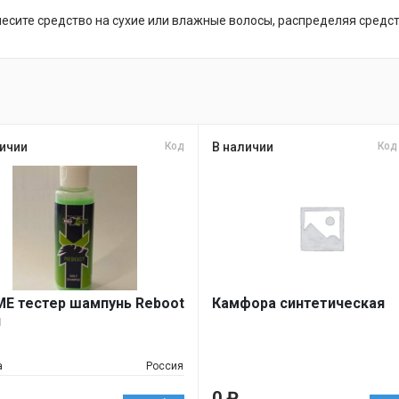
есите средство на сухие или влажные волосы, распределяя средст
ичии
Код
В наличии
Код
E тестер шампунь Reboot
Камфора синтетическая
л
а
Россия
0
₽