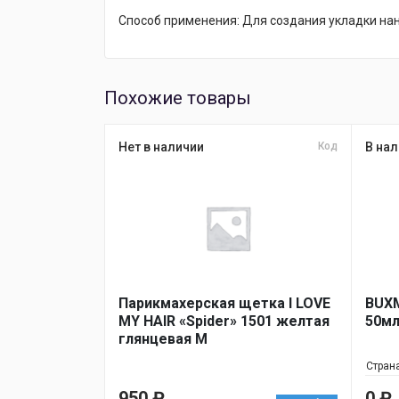
Способ применения: Для создания укладки нан
Похожие товары
Нет в наличии
Код
В нал
Парикмахерская щетка I LOVE
BUXM
MY HAIR «Spider» 1501 желтая
50м
глянцевая M
Стран
950
₽
0
₽