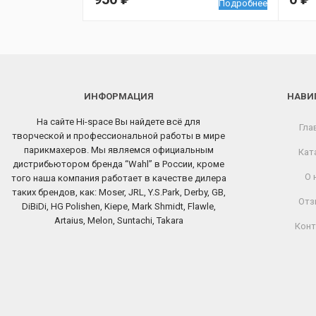
Подробнее
ИНФОРМАЦИЯ
НАВИ
На сайте Hi-space Вы найдете всё для
Гла
творческой и профессиональной работы в мире
парикмахеров. Мы являемся официальным
Кат
дистрибьютором бренда “Wahl” в России, кроме
О 
того наша компания работает в качестве дилера
таких брендов, как: Moser, JRL, Y.S.Park, Derby, GB,
Отз
DiBiDi, HG Polishen, Kiepe, Mark Shmidt, Flawle,
Artaius, Melon, Suntachi, Takara
Конт