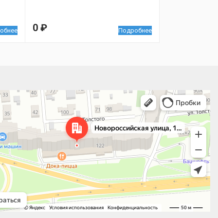
0
₽
обнее
Подробнее
 улица, 122 — Яндекс.Карты