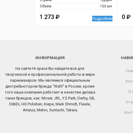
Страна
Турция
Объём
150 мл
1 273
₽
0
₽
Подробнее
ИНФОРМАЦИЯ
НАВИ
На сайте Hi-space Вы найдете всё для
Гла
творческой и профессиональной работы в мире
парикмахеров. Мы являемся официальным
Кат
дистрибьютором бренда “Wahl” в России, кроме
О 
того наша компания работает в качестве дилера
таких брендов, как: Moser, JRL, Y.S.Park, Derby, GB,
Отз
DiBiDi, HG Polishen, Kiepe, Mark Shmidt, Flawle,
Artaius, Melon, Suntachi, Takara
Конт