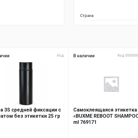
Страна
ичии
Код
В наличии
Код 00000
а 3S средней фиксации с
Самоклеящаяся этикетка
атом без этикетки 25 гр
«BUXME REBOOT SHAMPOO
ml 769171