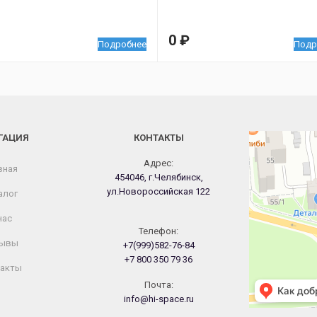
0
₽
Подробнее
Подр
ГАЦИЯ
КОНТАКТЫ
Челябинск
Новороссийская
Адрес:
вная
454046, г.Челябинск,
ул.Новороссийская 122
алог
нас
Телефон:
ывы
+7(999)582-76-84
+7 800 350 79 36
акты
Почта:
info@hi-space.ru