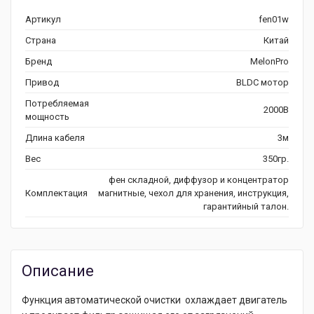
Артикул
fen01w
Страна
Китай
Бренд
MelonPro
Привод
BLDC мотор
Потребляемая
2000В
мощность
Длина кабеля
3м
Вес
350гр.
фен складной, диффузор и концентратор
Комплектация
магнитные, чехол для хранения, инструкция,
гарантийный талон.
Описание
Функция автоматической очистки охлаждает двигатель