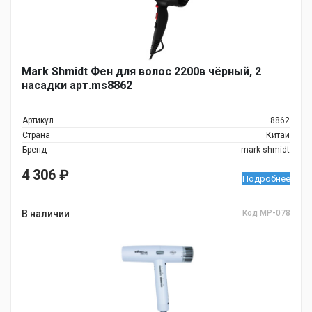
Mark Shmidt Фен для волос 2200в чёрный, 2
насадки арт.ms8862
Артикул
8862
Страна
Китай
Бренд
mark shmidt
4 306
₽
Подробнее
В наличии
Код MP-078