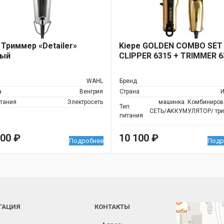
 Триммер «Detailer»
Kiepe GOLDEN COMBO SET
ный
CLIPPER 6315 + TRIMMER 6
WAHL
Бренд
а
Венгрия
Страна
И
итания
Электросеть
машинка: Комбиниров
Тип
СЕТЬ/АККУМУЛЯТОР/ три
питания
000
₽
10 100
₽
Подробнее
Подр
ГАЦИЯ
КОНТАКТЫ
Челябинск
Новороссийская