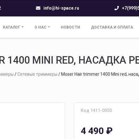
2
info@hi-space.ru
+7(999)
КАТАЛОГ
О НАС
НОВОСТИ
ДОСТАВКА И ОПЛАТА
R 1400 MINI RED, НАСАДКА 
ммеры
/
Сетевые триммеры
/
Moser Hair trimmer 1400 Mini red, на
Код 1411-0050
4 490
₽