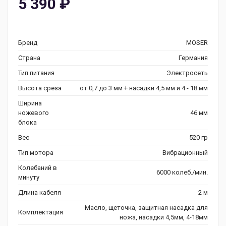
5 390
₽
Бренд
MOSER
Страна
Германия
Тип питания
Электросеть
Высота среза
от 0,7 до 3 мм + насадки 4,5 мм и 4 - 18 мм
Ширина
ножевого
46 мм
блока
Вес
520 гр
Тип мотора
Вибрационный
Колебаний в
6000 колеб./мин.
минуту
Длина кабеля
2 м
Масло, щеточка, защитная насадка для
Комплектация
ножа, насадки 4,5мм, 4-18мм