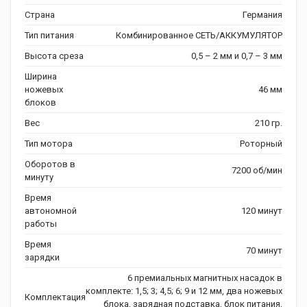
Страна
Германия
Тип питания
Комбинированное СЕТЬ/АККУМУЛЯТОР
Высота среза
0,5 – 2 мм и 0,7 – 3 мм
Ширина
ножевых
46 мм
блоков
Вес
210 гр.
Тип мотора
Роторный
Оборотов в
7200 об/мин
минуту
Время
автономной
120 минут
работы
Время
70 минут
зарядки
6 премиальных магнитных насадок в
комплекте: 1,5; 3; 4,5; 6; 9 и 12 мм, два ножевых
Комплектация
блока, зарядная подставка, блок питания,