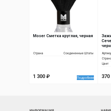
Moser Сметка круглая, черная
Зажи
Сече
черн
Страна
Соединенные Штаты
Артик
Стран
Цвет
1 300
₽
370
Подробнее
ИНФОРМАЦИЯ
НАВИ