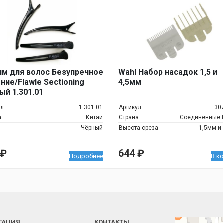
м для волос Безупречное
Wahl Набор насадок 1,5 и
ние/Flawle Sectioning
4,5мм
ый 1.301.01
ул
1.301.01
Артикул
30
а
Китай
Страна
Соединенные 
Чёрный
Высота среза
1,5мм и
₽
644
₽
Подробнее
В к
ГАЦИЯ
КОНТАКТЫ
Челябинск