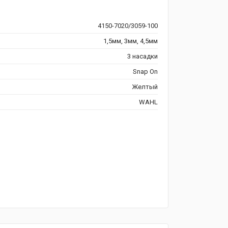
4150-7020/3059-100
1,5мм, 3мм, 4,5мм
3 насадки
Snap On
Желтый
WAHL