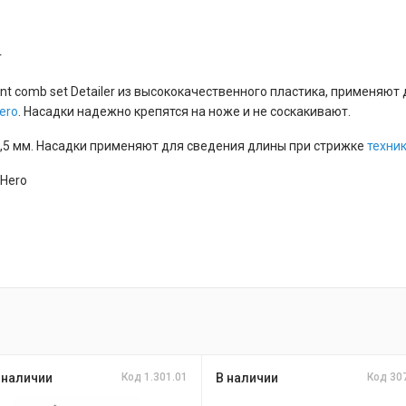
r
t comb set Detailer из высококачественного пластика, применяют
ero
. Насадки надежно крепятся на ноже и не соскакивают.
 4,5 мм. Насадки применяют для сведения длины при стрижке
техни
 Hero
 наличии
Код 1.301.01
В наличии
Код 30