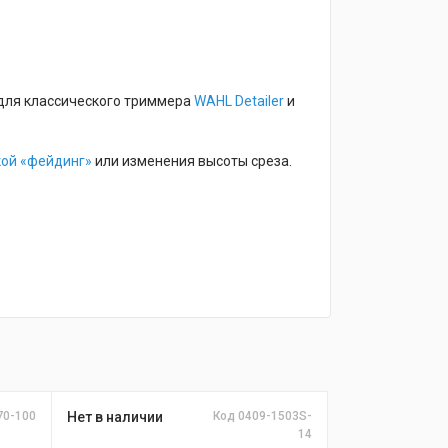
 для классического триммера
WAHL Detailer
и
кой «фейдинг»
или изменения высоты среза.
70-100
Нет в наличии
Код 0409-1503S-
14