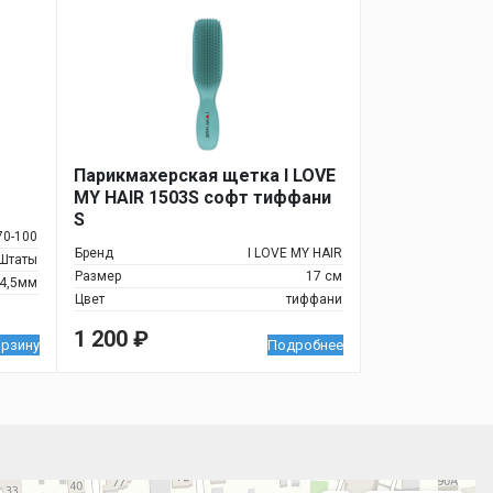
Парикмахерская щетка I LOVE
MY HAIR 1503S софт тиффани
S
70-100
Бренд
I LOVE MY HAIR
Штаты
Размер
17 см
 4,5мм
Цвет
тиффани
1 200
₽
орзину
Подробнее