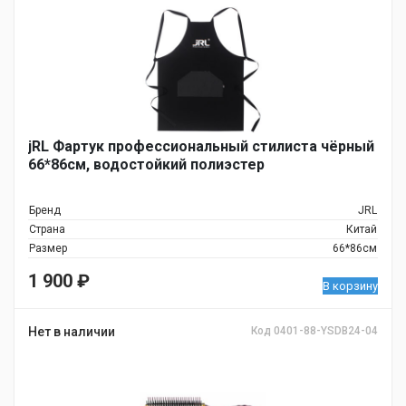
jRL Фартук профессиональный стилиста чёрный
66*86см, водостойкий полиэстер
Бренд
JRL
Страна
Китай
Размер
66*86см
1 900
₽
В корзину
Нет в наличии
Код 0401-88-YSDB24-04