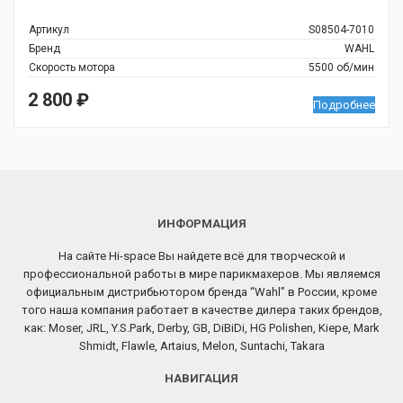
Артикул
S08504-7010
Бренд
WAHL
Скорость мотора
5500 об/мин
2 800
₽
Подробнее
ИНФОРМАЦИЯ
На сайте Hi-space Вы найдете всё для творческой и
профессиональной работы в мире парикмахеров. Мы являемся
официальным дистрибьютором бренда “Wahl” в России, кроме
того наша компания работает в качестве дилера таких брендов,
как: Moser, JRL, Y.S.Park, Derby, GB, DiBiDi, HG Polishen, Kiepe, Mark
Shmidt, Flawle, Artaius, Melon, Suntachi, Takara
НАВИГАЦИЯ