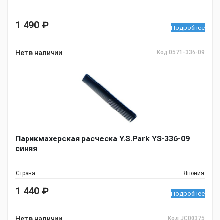
1 490
₽
Подробнее
Нет в наличии
Код 0571-336-09
Парикмахерская расческа Y.S.Park YS-336-09
синяя
Страна
Япония
1 440
₽
Подробнее
Нет в наличии
Код JC00375