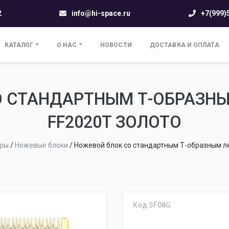
2
info@hi-space.ru
+7(999)
КАТАЛОГ
О НАС
НОВОСТИ
ДОСТАВКА И ОПЛАТА
 СТАНДАРТНЫМ Т-ОБРАЗНЫ
FF2020T ЗОЛОТО
ары
/
Ножевые блоки
/
Ножевой блок со стандартным Т-образным ле
Код SF08G