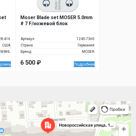
set
Moser Blade set MOSER 5.0mm
# 7 F/ножевой блок
28-416
Артикул
1245-7360
США
Страна
Германия
WAHL
Бренд
MOSER
6 500
₽
орзину
Подробнее
 улица, 122 — Яндекс.Карты