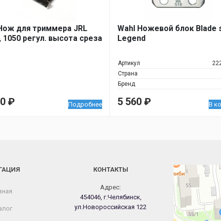
Нож для триммера JRL
Wahl Ножевой блок Blade 
, 1050 регул. высота среза
Legend
Артикул
22
Страна
Бренд
50
₽
5 560
₽
Подробнее
В к
ГАЦИЯ
КОНТАКТЫ
Челябинск
Новороссийская
Адрес:
вная
454046, г.Челябинск,
ул.Новороссийская 122
алог