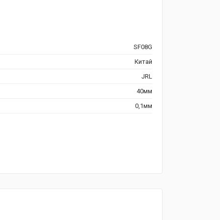
SF08G
Китай
JRL
40мм
0,1мм