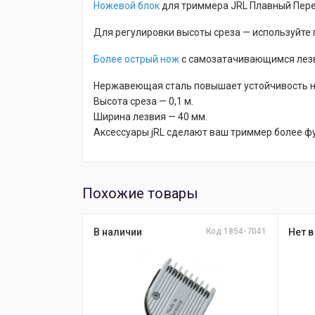
Ножевой блок
для триммера JRL Плавный Перех
Для регулировки высоты среза — используйте 
Более острый нож
с самозатачивающимся лезв
Нержавеющая сталь повышает устойчивость н
Высота среза — 0,1 м.
Ширина лезвия — 40 мм.
Аксессуары jRL сделают ваш триммер более ф
Похожие товары
В наличии
Код 1854-7041
Нет в