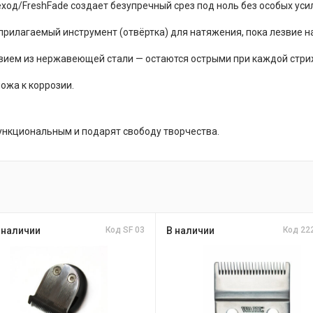
од/FreshFade создает безупречный срез под ноль без особых уси
прилагаемый инструмент (отвёртка) для натяжения, пока лезвие н
ием из нержавеющей стали — остаются острыми при каждой стр
ожа к коррозии.
ункциональным и подарят свободу творчества.
 наличии
Код SF 03
В наличии
Код 22