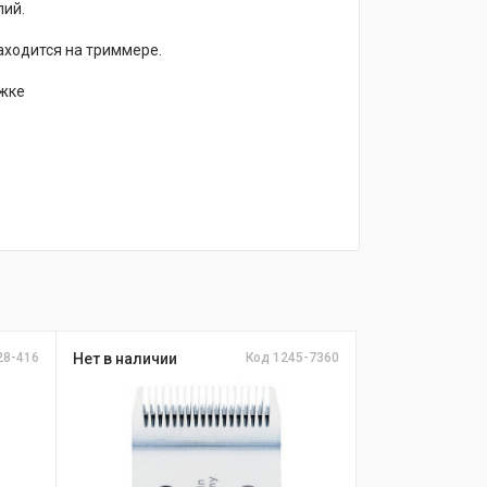
лий.
аходится на триммере.
ижке
28-416
Нет в наличии
Код 1245-7360