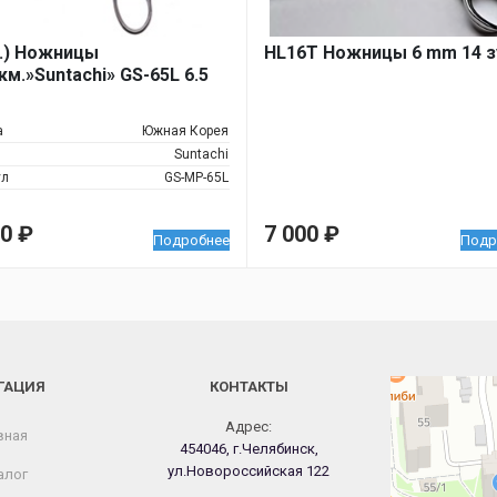
л.) Ножницы
НL16T Ножницы 6 mm 14 з
км.»Suntachi» GS-65L 6.5
а
Южная Корея
Suntachi
ул
GS-MP-65L
00
₽
7 000
₽
Подробнее
Подр
ГАЦИЯ
КОНТАКТЫ
Челябинск
Новороссийская
Адрес:
вная
454046, г.Челябинск,
ул.Новороссийская 122
алог