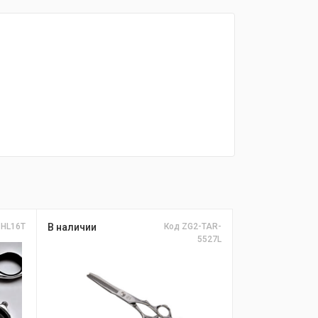
 НL16T
В наличии
Код ZG2-TAR-
5527L