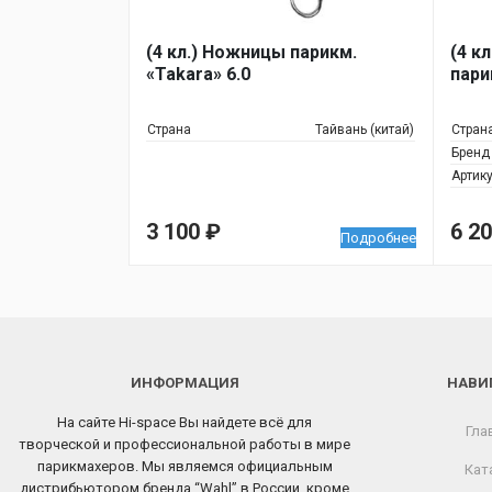
(4 кл.) Ножницы парикм.
(4 к
«Takara» 6.0
пари
Страна
Тайвань (китай)
Стран
Бренд
Артик
3 100
₽
6 2
Подробнее
ИНФОРМАЦИЯ
НАВИ
На сайте Hi-space Вы найдете всё для
Гла
творческой и профессиональной работы в мире
парикмахеров. Мы являемся официальным
Кат
дистрибьютором бренда “Wahl” в России, кроме