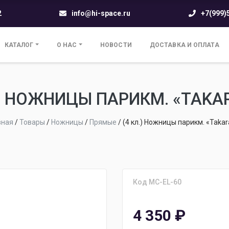
2
info@hi-space.ru
+7(999)
КАТАЛОГ
О НАС
НОВОСТИ
ДОСТАВКА И ОПЛАТА
.) НОЖНИЦЫ ПАРИКМ. «TAKAR
вная
/
Товары
/
Ножницы
/
Прямые
/
(4 кл.) Ножницы парикм. «Takar
Код MC-EL-60
4 350
₽