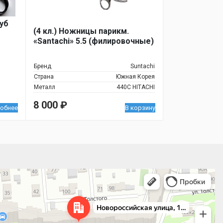
уб
(4 кл.) Ножницы парикм.
«Santachi» 5.5 (филировочные)
Бренд
Suntachi
Страна
Южная Корея
Металл
440С HITACHI
8 000
₽
обнее
В корзину
 улица, 122 — Яндекс.Карты