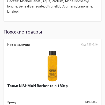
Состав: Alcohol Denat., Aqua, Parfum, Alpha-Isomethyl
Ionone, Benzyl Benzoate, Citronellol, Coumarin, Limonene,
Linalool.
Похожие товары
Нет в наличии
Код 423-216
Тальк NISHMAN Barber talc 180гр
Бренд
NISHMAN