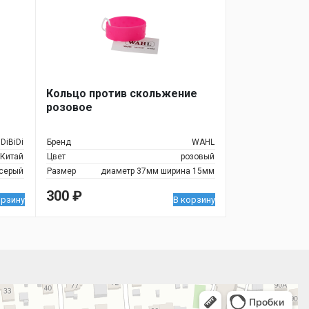
Кольцо против скольжение
розовое
DiBiDi
Бренд
WAHL
Китай
Цвет
розовый
серый
Размер
диаметр 37мм ширина 15мм
300
₽
орзину
В корзину
 улица, 122 — Яндекс.Карты