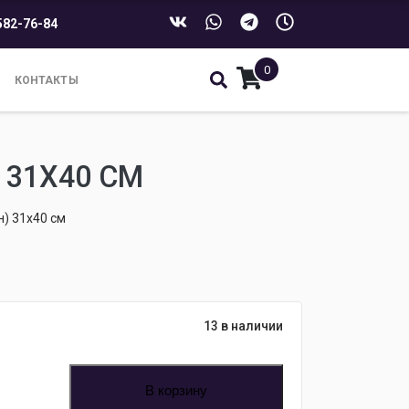
582-76-84
0
КОНТАКТЫ
 31Х40 СМ
) 31х40 см
13 в наличии
В корзину