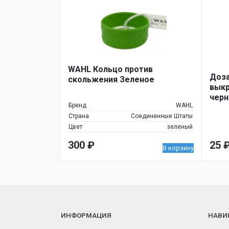
WAHL Кольцо против
Доза
скольжения Зеленое
выкр
черн
Бренд
WAHL
труб
Страна
Соединенные Штаты
lotio
Цвет
зеленый
colla
300
₽
25
В корзину
ИНФОРМАЦИЯ
НАВИ