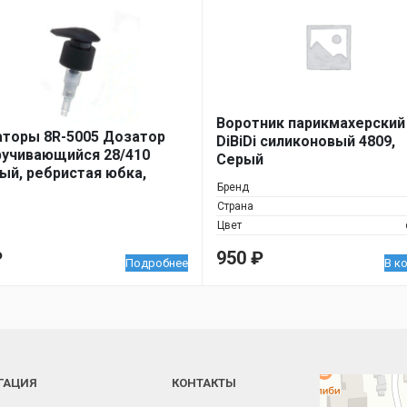
Воротник парикмахерский
торы 8R-5005 Дозатор
DiBiDi силиконовый 4809,
учивающийся 28/410
Серый
ый, ребристая юбка,
Бренд
ка 200 мм (8R-5005 Screw
Страна
n pump 28/410 black, ribbed
r, tube 200 mm)
Цвет
₽
950
₽
Подробнее
В к
ГАЦИЯ
КОНТАКТЫ
Челябинск
Новороссийская