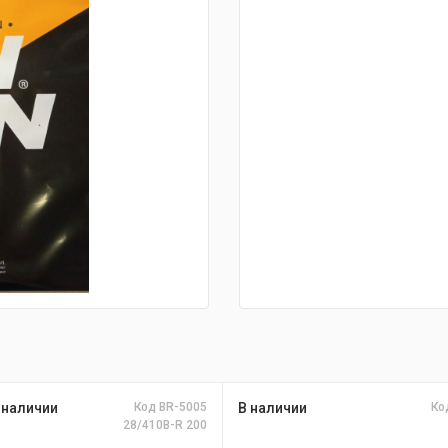
 наличии
Код BR-5005
В наличии
Ко
28/410B-R 200