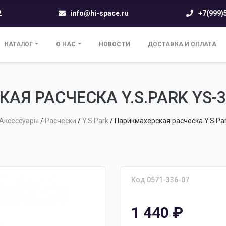
2
info@hi-space.ru
+7(999)
КАТАЛОГ
О НАС
НОВОСТИ
ДОСТАВКА И ОПЛАТА
АЯ РАСЧЕСКА Y.S.PARK YS-3
Аксессуары
/
Расчески
/
Y.S.Park
/
Парикмахерская расческа Y.S.Pa
Код 0571-336-07
1 440
₽