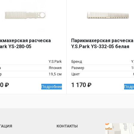
кмахерская расческа
Парикмахерская расческа
Park YS-280-05
Y.S.Park YS-332-05 белая
Y.S.Park
Бренд
Y
а
Япония
Размер
1
р
19,5 см
Цвет
60
₽
1 170
₽
Подробнее
Подр
ГАЦИЯ
КОНТАКТЫ
Челябинск
Новороссийская