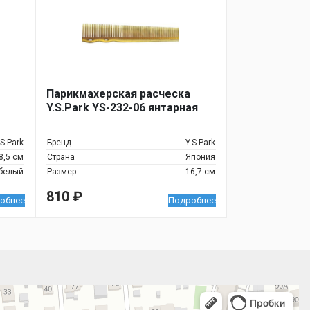
Парикмахерская расческа
Y.S.Park YS-232-06 янтарная
.S.Park
Бренд
Y.S.Park
8,5 см
Страна
Япония
белый
Размер
16,7 см
810
₽
обнее
Подробнее
 улица, 122 — Яндекс.Карты