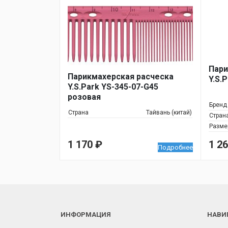
Пари
Парикмахерская расческа
Y.S.
Y.S.Park YS-345-07-G45
розовая
Бренд
Страна
Тайвань (китай)
Стран
Разме
1 170
₽
1 2
Подробнее
ИНФОРМАЦИЯ
НАВИ