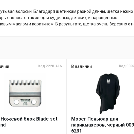
утывая волоски. Благодаря щетинкам разной длины, щетка нежно
рых волосах, так же для кудрявых, детских, и наращенных.
вым маслом и кератином. В результате, щетка очень бережно отно
ичии
Код 2228-416
В наличии
Код 009
 Ножевой блок Blade set
Moser Пеньюар для
nd
парикмахеров, черный 009
6231