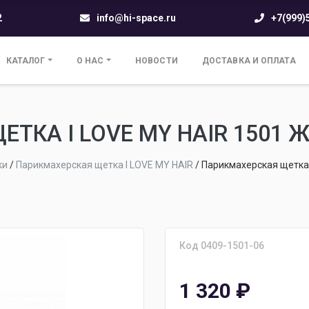
2
info@hi-space.ru
+7(999)
КАТАЛОГ
О НАС
НОВОСТИ
ДОСТАВКА И ОПЛАТА
ТКА I LOVE MY HAIR 1501 
ки
/
Парикмахерская щетка I LOVE MY HAIR
/
Парикмахерская щетка 
Код 0409-1501-06
1 320
₽