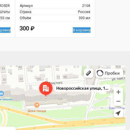
300мл
MOSER
Артикул
2108
Штаты
Страна
Россия
150 см
Объём
300 мл
300
₽
орзину
В корзину
 улица, 122 — Яндекс.Карты