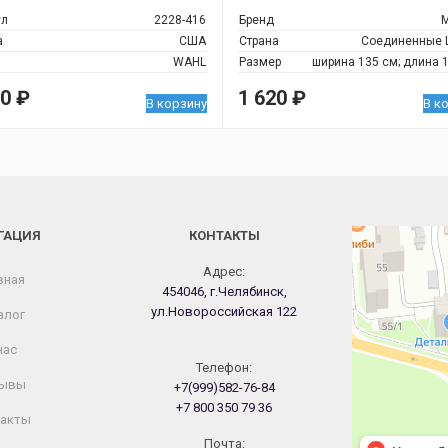
ул
2228-416
Бренд
а
США
Страна
Соединенные 
WAHL
Размер
ширина 135 см; длина 
60
₽
1 620
₽
В корзину
В к
ГАЦИЯ
КОНТАКТЫ
Челябинск
Новороссийская
Адрес:
вная
454046, г.Челябинск,
ул.Новороссийская 122
алог
нас
Телефон:
ывы
+7(999)582-76-84
+7 800 350 79 36
акты
Почта: