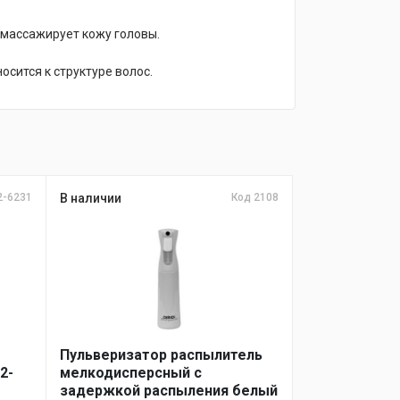
 массажирует кожу головы.
сится к структуре волос.
2-6231
В наличии
Код 2108
Пульверизатор распылитель
2-
мелкодисперсный с
задержкой распыления белый