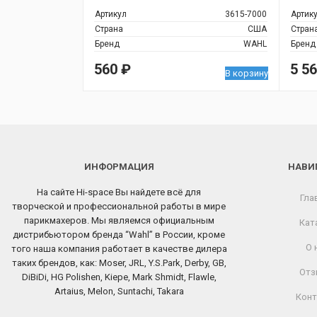
Артикул
3615-7000
Артик
Страна
США
Стран
Бренд
WAHL
Бренд
560
₽
5 5
В корзину
ИНФОРМАЦИЯ
НАВИ
На сайте Hi-space Вы найдете всё для
Гла
творческой и профессиональной работы в мире
парикмахеров. Мы являемся официальным
Кат
дистрибьютором бренда “Wahl” в России, кроме
О 
того наша компания работает в качестве дилера
таких брендов, как: Moser, JRL, Y.S.Park, Derby, GB,
Отз
DiBiDi, HG Polishen, Kiepe, Mark Shmidt, Flawle,
Artaius, Melon, Suntachi, Takara
Конт