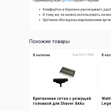
Парикмахерская
щетка
«Spider» черная.
Комфортно и бережно расчесывает, расп
К тому же, ее можно использовать на мок
Щетинки обогащены марокканским аргано
Похожие товары
В наличии
Код 3615-7000
В нал
Бритвенная сетка с режущей
Wahl
головкой для Shaver Akku
Lege