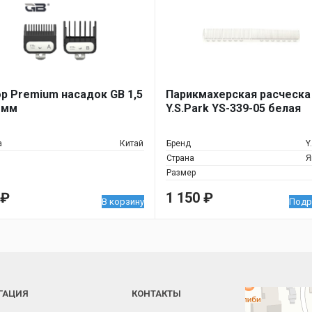
р Premium насадок GB 1,5
Парикмахерская расческа
5 мм
Y.S.Park YS-339-05 белая
а
Китай
Бренд
Y
Страна
Я
Размер
₽
1 150
₽
В корзину
Подр
ГАЦИЯ
КОНТАКТЫ
Челябинск
Новороссийская