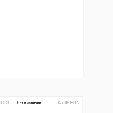
339-05
Нет в наличии
Код 8R-5903A