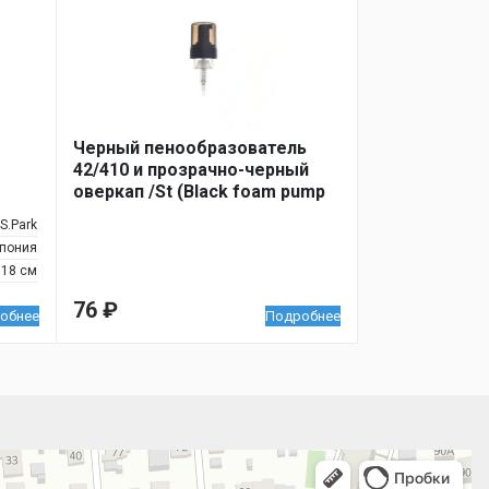
Черный пенообразователь
42/410 и прозрачно-черный
оверкап /St (Black foam pump
42/410 with transparent-black
.S.Park
overcap assembled /St)
пония
18 см
76
₽
обнее
Подробнее
 улица, 122 — Яндекс.Карты