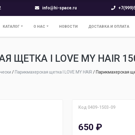
2
info@hi-space.ru
+7(999)
КАТАЛОГ
О НАС
НОВОСТИ
ДОСТАВКА И ОПЛАТА
Я ЩЕТКА I LOVE MY HAIR 15
чески
/
Парикмахерская щетка I LOVE MY HAIR
/
Парикмахерская ще
Код 0409-1503-09
650
₽