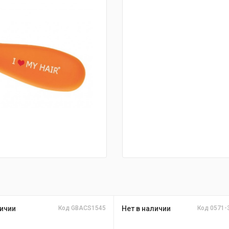
ичии
Код GBACS1545
Нет в наличии
Код 0571-