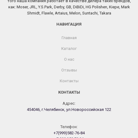
того наша компания работает в качестве дилера таких брендов,
как: Moser, JRL, Y.S.Park, Derby, GB, DiBiDi, HG Polishen, Kiepe, Mark
Shmidt, Flawle, Artaius, Melon, Suntachi, Takara
НАВИГАЦИЯ
Главная
Каталог
О нас
Отзывы
Контакты
КОНТАКТЫ
Адрес:
454046, г.Челябинск, ул.Новороссийская 122
Телефон:
+7(999)582-76-84