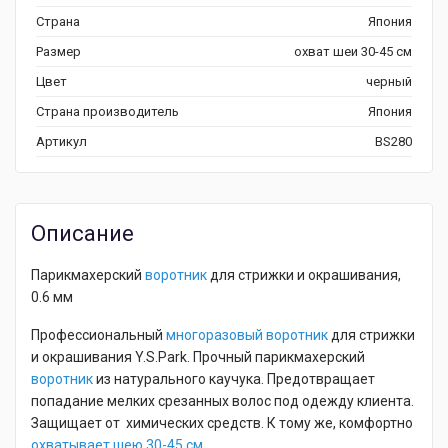
Страна
Япония
Размер
охват шеи 30-45 см
Цвет
черный
Страна производитель
Япония
Артикул
BS280
Описание
Парикмахерский
воротник
для стрижки и окрашивания,
0.6 мм
Профессиональный
многоразовый воротник
для стрижки
и окрашивания Y.S.Park. Прочный парикмахерский
воротник
из натурального каучука. Предотвращает
попадание мелких срезанных волос под одежду клиента.
Защищает от химических средств. К тому же, комфортно
охватывает шею 30-45 см
.