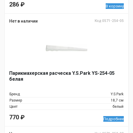
286
₽
В корзину
Нет в наличии
Код 0571-254-05
Парикмахерская расческа Y.S.Park YS-254-05
белая
Бренд
Y.S.Park
Размер
18,7 см
Цвет
белый
770
₽
Подробнее