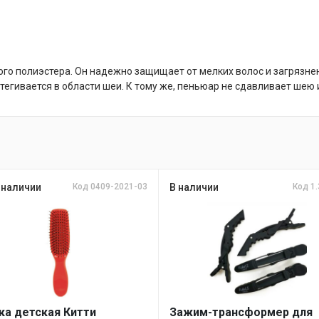
ого полиэстера. Он надежно защищает от мелких волос и загрязне
стегивается в области шеи. К тому же, пеньюар не сдавливает шею 
 наличии
Код 0409-2021-03
В наличии
Код 1.
а детская Китти
Зажим-трансформер для