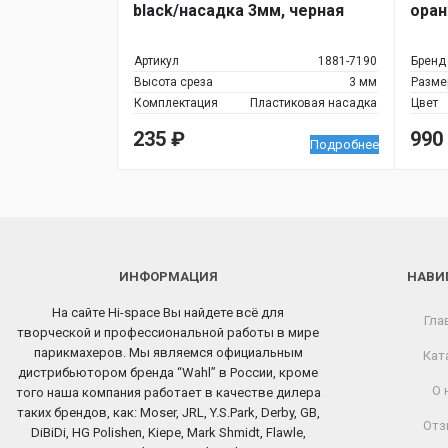
black/насадка 3мм, черная
оран
Артикул
1881-7190
Бренд
Высота среза
3 мм
Разме
Комплектация
Пластиковая насадка
Цвет
235
₽
990
Подробнее
ИНФОРМАЦИЯ
НАВИ
На сайте Hi-space Вы найдете всё для
Гла
творческой и профессиональной работы в мире
парикмахеров. Мы являемся официальным
Кат
дистрибьютором бренда “Wahl” в России, кроме
О 
того наша компания работает в качестве дилера
таких брендов, как: Moser, JRL, Y.S.Park, Derby, GB,
Отз
DiBiDi, HG Polishen, Kiepe, Mark Shmidt, Flawle,