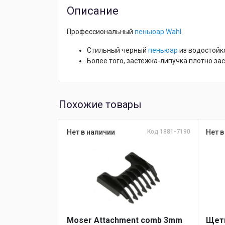
Описание
Профессиональный
пеньюар Wahl
.
Стильный черный
пеньюар
из водостойк
Более того, застежка-липучка плотно за
Похожие товары
Нет в наличии
Код 1881-7190
Нет в
Moser Attachment comb 3mm
Щетк