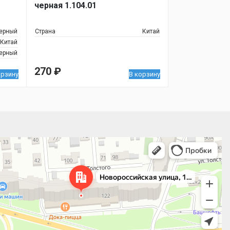
черная 1.104.01
1
черный
Страна
Китай
Китай
ерный
270
₽
орзину
В корзину
 улица, 122 — Яндекс.Карты