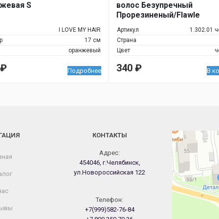
жевая S
волос Безупречный
Прорезиненый/Flawle
Rubberized черный 1.302.0
I LOVE MY HAIR
Артикул
1.302.01 
р
17 см
Страна
оранжевый
Цвет
ч
₽
340
₽
Подробнее
В к
ГАЦИЯ
КОНТАКТЫ
Челябинск
Новороссийская
Адрес:
вная
454046, г.Челябинск,
ул.Новороссийская 122
алог
нас
Телефон:
ывы
+7(999)582-76-84