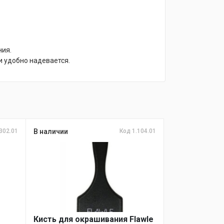
ния.
и удобно надевается.
302.01
В наличии
Код 1.104.01
Кисть для окрашивания Flawle