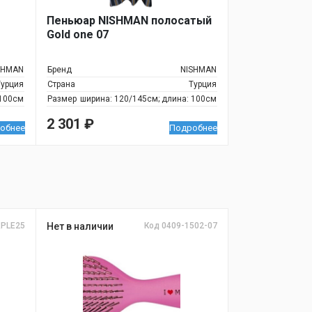
Пеньюар NISHMAN полосатый
Gold one 07
SHMAN
Бренд
NISHMAN
Турция
Страна
Турция
 100см
Размер
ширина: 120/145см; длина: 100см
2 301
₽
обнее
Подробнее
RPLE25
Нет в наличии
Код 0409-1502-07