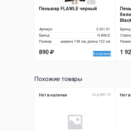
Пеньюар FLAWLE черный
Пень
бело
Blac
Артикул
3.201.01
Бренд
Бренд
FLAWLE
Стран
Размер
ширина 138 см; длина 152 см
Разме
890
₽
1 9
В корзину
Похожие товары
Нет в наличии
Код WB170
Нет в