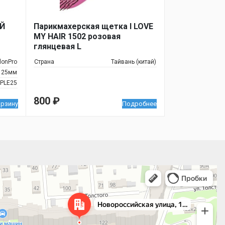
Й
Парикмахерская щетка I LOVE
MY HAIR 1502 розовая
глянцевая L
lonPro
Страна
Тайвань (китай)
 25мм
PLE25
800
₽
орзину
Подробнее
 улица, 122 — Яндекс.Карты