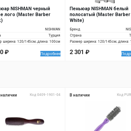
юар NISHMAN черный
Пеньюар NISHMAN белый
е лого (Master Barber
полосатый (Master Barber
k)
White)
NISHMAN
Бренд
NI
а
Турция
Страна
р
ширина: 120/145см; длина: 100см
Размер
ширина: 120/145см; длина:
20
₽
2 301
₽
Подробнее
Подр
 наличии
Код 0409-1901-04
В наличии
Код PU