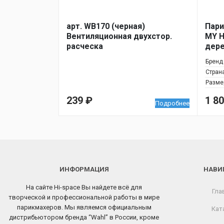
арт. WB170 (черная)
Пари
Вентиляционная двухстор.
MY H
расческа
дере
Бренд
Стран
Разме
239
₽
1 8
Подробнее
ИНФОРМАЦИЯ
НАВИ
На сайте Hi-space Вы найдете всё для
Гла
творческой и профессиональной работы в мире
парикмахеров. Мы являемся официальным
Кат
дистрибьютором бренда “Wahl” в России, кроме