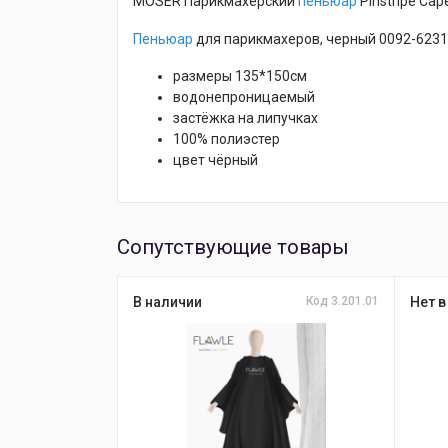
MOSER Парикмахерский
пеньюар
Pinstripe Cap
Пеньюар
для парикмахеров, черный 0092-6231
размеры 135*150см
водонепроницаемый
застёжка на липучках
100% полиэстер
цвет чёрный
Сопутствующие товары
В наличии
Код 3.201.01
Нет в