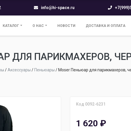
2
info@hi-space.ru
+7(999)
КАТАЛОГ
О НАС
НОВОСТИ
ДОСТАВКА И ОПЛАТА
Р ДЛЯ ПАРИКМАХЕРОВ, ЧЕР
ры
/
Аксессуары
/
Пеньюары
/
Moser Пеньюар для парикмахеров, ч
Код 0092-6231
1 620
₽