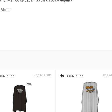
e For Men 0092-6231, 135 см x 150 см черный
 Moser
 наличии
Код 601-101
Нет в наличии
Код 6