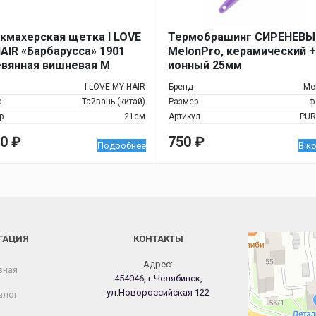
кмахерская щетка I LOVE
Термобрашинг СИРЕНЕВЫ
AIR «Барбарусса» 1901
MelonPro, керамический +
вянная вишневая М
ионный 25мм
I LOVE MY HAIR
Бренд
Me
а
Тайвань (китай)
Размер
ф
р
21см
Артикул
PUR
00
₽
750
₽
Подробнее
В к
ГАЦИЯ
КОНТАКТЫ
Челябинск
Новороссийская
Адрес:
вная
454046, г.Челябинск,
ул.Новороссийская 122
алог