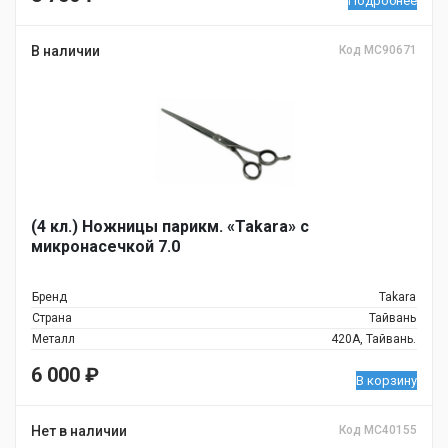
Подробнее
В наличии
Код MC90671
(4 кл.) Ножницы парикм. «Takara» с
микронасечкой 7.0
Бренд
Takara
Страна
Тайвань
Металл
420A, Тайвань.
6 000
₽
В корзину
Нет в наличии
Код МС40155