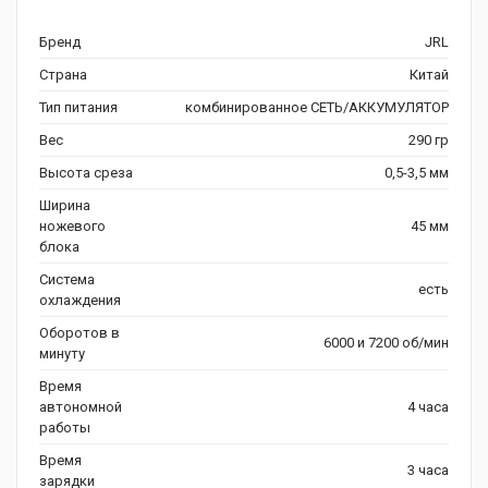
Бренд
JRL
Страна
Китай
Тип питания
комбинированное СЕТЬ/АККУМУЛЯТОР
Вес
290 гр
Высота среза
0,5-3,5 мм
Ширина
ножевого
45 мм
блока
Система
есть
охлаждения
Оборотов в
6000 и 7200 об/мин
минуту
Время
автономной
4 часа
работы
Время
3 часа
зарядки