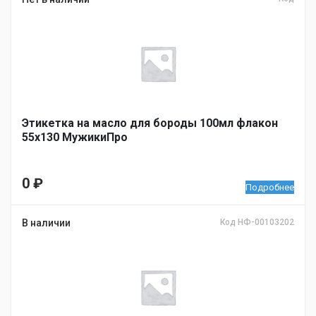
Этикетка на масло для бороды 100мл флакон
55х130 МужикиПро
0
₽
Подробнее
В наличии
Код НФ-00103202