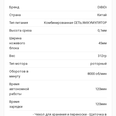
Бренд
DiBiDi
Страна
Китай
Тип питания
Комбинированная СЕТЬ/АККУМУЛЯТОР
Высота среза
0,1мм
Ширина
ножевого
45мм
блока
Вес
312гр
Тип мотора
роторный
Оборотов в
8000 об/мин
минуту
Время
автономной
120мин
работы
Время
120мин
зарядки
- Чехол для хранения и переноски - Щеточка в