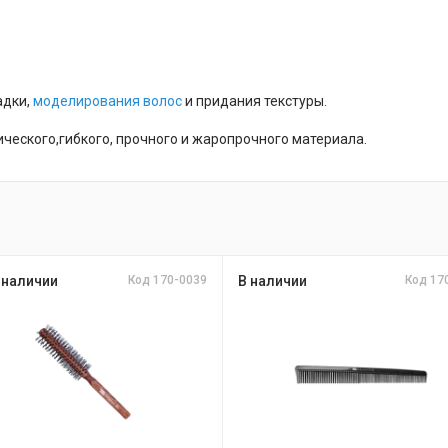
адки,
моделирования волос
и придания текстуры.
ического,гибкого, прочного и жаропрочного материала.
 наличии
Код 170-0039
В наличии
Код 17