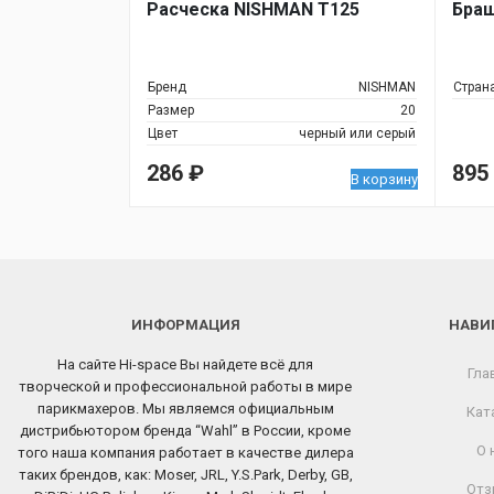
Расческа NISHMAN Т125
Браш
Бренд
NISHMAN
Стран
Размер
20
Цвет
черный или серый
286
₽
895
В корзину
ИНФОРМАЦИЯ
НАВИ
На сайте Hi-space Вы найдете всё для
Гла
творческой и профессиональной работы в мире
парикмахеров. Мы являемся официальным
Кат
дистрибьютором бренда “Wahl” в России, кроме
О 
того наша компания работает в качестве дилера
таких брендов, как: Moser, JRL, Y.S.Park, Derby, GB,
Отз