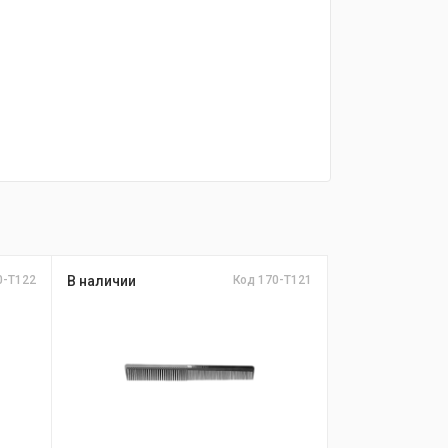
0-T122
В наличии
Код 170-T121