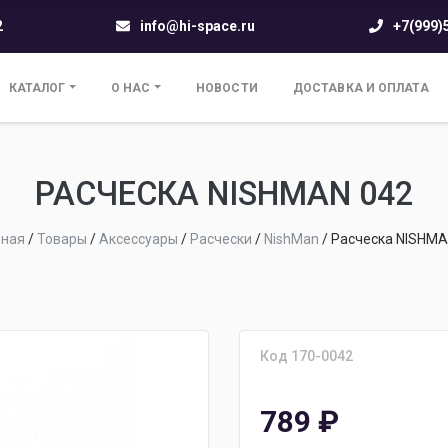
2
info@hi-space.ru
+7(999)
КАТАЛОГ
О НАС
НОВОСТИ
ДОСТАВКА И ОПЛАТА
РАСЧЕСКА NISHMAN 042
вная
/
Товары
/
Аксессуары
/
Расчески
/
NishMan
/
Расческа NISHMA
Код 170-0042
789
₽