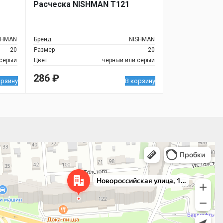
Расческа NISHMAN T121
SHMAN
Бренд
NISHMAN
20
Размер
20
 серый
Цвет
черный или серый
286
₽
орзину
В корзину
 улица, 122 — Яндекс.Карты