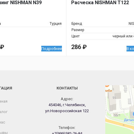
инг NISHMAN N39
Расческа NISHMAN Т122
а
Турция
Бренд
NI
Размер
Цвет
черный или
₽
286
₽
Подробнее
В к
ГАЦИЯ
КОНТАКТЫ
Челябинск
Новороссийская
Адрес:
вная
454046, г.Челябинск,
ул.Новороссийская 122
алог
нас
Телефон:
ывы
+7(999)582-76-84