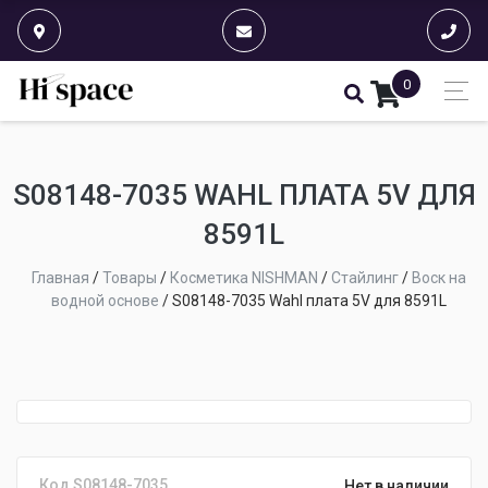
0
S08148-7035 WAHL ПЛАТА 5V ДЛЯ
8591L
Главная
/
Товары
/
Косметика NISHMAN
/
Стайлинг
/
Воск на
водной основе
/
S08148-7035 Wahl плата 5V для 8591L
Код S08148-7035
Нет в наличии